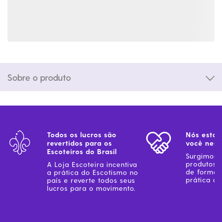
Sobre o produto
Todos os lucros são
Nós estam
revertidos para os
você ness
Escoteiros do Brasil
Surgimos 
produtos 
A Loja Escoteira incentiva
de forma 
a prática do Escotismo no
prática do
país e reverte todos seus
lucros para o movimento.