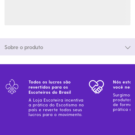
Sobre o produto
Todos os lucros são
Nós estam
revertidos para os
você ness
Escoteiros do Brasil
Surgimos 
produtos 
A Loja Escoteira incentiva
de forma 
a prática do Escotismo no
prática do
país e reverte todos seus
lucros para o movimento.