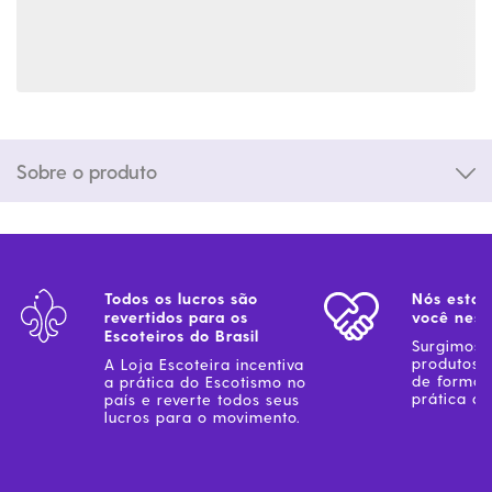
Sobre o produto
Todos os lucros são
Nós estam
revertidos para os
você ness
Escoteiros do Brasil
Surgimos 
produtos 
A Loja Escoteira incentiva
de forma 
a prática do Escotismo no
prática do
país e reverte todos seus
lucros para o movimento.