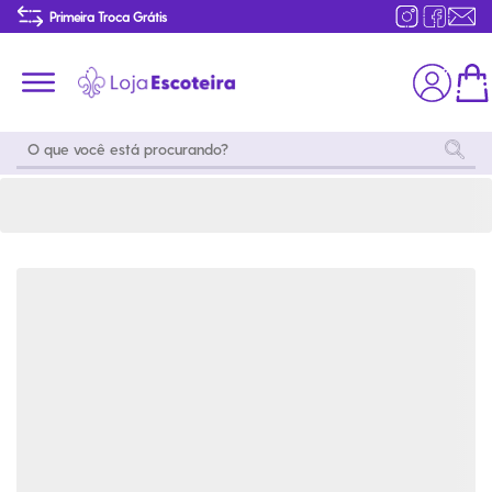
Guia de Especialidades e Insígnias - Ramos Sênior e Pioneiro (E-book 2025) | Loja Escoteira
Primeira Troca Grátis
Produtos de produção Brasileira
Parcelamento das compras
Frete grátis consulte o regulamento
Primeira Troca Grátis
Moda
Coleções
Utilidades
World
Scouting
Feminino
Coleção
Acampamento
Snoopy
Acampame
Acessórios
Viagem
Eventos
Moda
Masculino
Outros
Coleção Scouts
Acessórios
Infantil
Vibes
Outros
Coleção Flor de
Educativo
Lis
Coleção