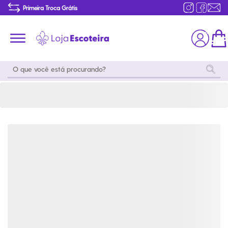
Guia do Povo Livre - Ramo Lobinho (2025) | Loja Escoteira
Primeira Troca Grátis
Produtos de produção Brasileira
Parcelamento das compras
Frete grátis consulte o regulamento
Primeira Troca Grátis
Moda
Coleções
Utilidades
World
Scouting
Feminino
Coleção
Acampamento
Snoopy
Acampame
Acessórios
Viagem
Eventos
Moda
Masculino
Outros
Coleção Scouts
Acessórios
Infantil
Vibes
Outros
Coleção Flor de
Educativo
Lis
Coleção