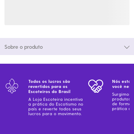
Sobre o produto
Todos os lucros são
Nós estam
revertidos para os
você ness
Escoteiros do Brasil
Surgimos 
produtos 
A Loja Escoteira incentiva
de forma 
a prática do Escotismo no
prática do
país e reverte todos seus
lucros para o movimento.