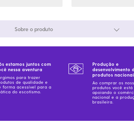
Sobre o produto
ós estamos juntos com
Produção e
ocê nessa aventura
desenvolvimento 
produtos nacionai
urgimos para trazer
rodutos de qualidade e
Ao comprar os nos
e forma acessível para a
produtos você está
ática do escotismo.
apoiando o comérc
nacional e a produ
brasileira.