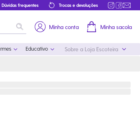
Dúvidas frequentes
Trocas e devoluções
Minha conta
Minha sacola
ormes
Educativo
Sobre a Loja Escoteira
Uniformes
Educativo
Feminino
Distintivos
Masculino
Literatura
Infantil
Programa Educativo
Atualizado
ros
Acessórios Escoteiros
Mapa de Progressão
Certificados
Cordões