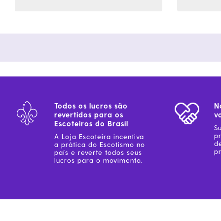
Todos os lucros são
N
revertidos para os
v
Escoteiros do Brasil
S
p
A Loja Escoteira incentiva
d
a prática do Escotismo no
pr
país e reverte todos seus
lucros para o movimento.