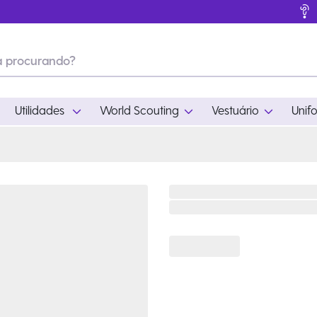
Utilidades
World Scouting
Vestuário
Unif
ades
World Scouting
Vestuário
pamento
Acampamento
Feminino
em
Moda
Masculino
s
Acessórios
Infantil
Outros
Acessórios Escotei
Educativo
Ramo Filhotes