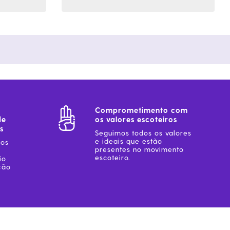
Comprometimento com
de
os valores escoteiros
s
Seguimos todos os valores
e ideais que estão
sos
presentes no movimento
escoteiro.
io
ção