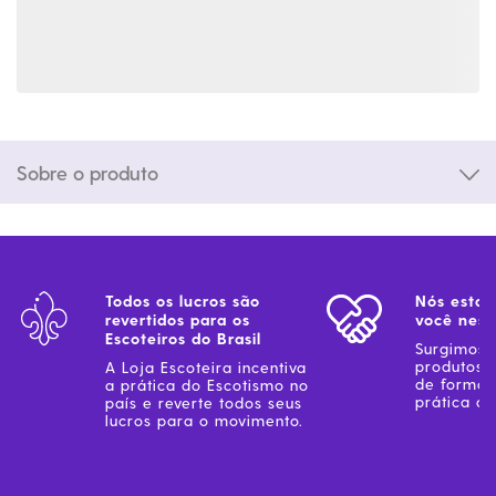
Sobre o produto
Todos os lucros são
Nós estam
revertidos para os
você ness
Escoteiros do Brasil
Surgimos 
produtos 
A Loja Escoteira incentiva
de forma 
a prática do Escotismo no
prática do
país e reverte todos seus
lucros para o movimento.