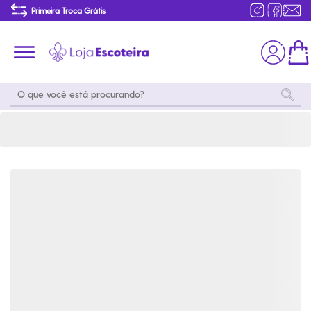
Insígnia Modalidade Básica Mateiro Ramo Sênior | Loja Escoteira
Primeira Troca Grátis
Produtos de produção Brasileira
Parcelamento das compras
Frete grátis consulte o regulamento
Primeira Troca Grátis
Moda
Coleções
Utilidades
World
Scouting
Feminino
Coleção
Acampamento
Snoopy
Acampame
Acessórios
Viagem
Eventos
Moda
Masculino
Outros
Coleção Scouts
Acessórios
Infantil
Vibes
Outros
Coleção Flor de
Educativo
Lis
Coleção