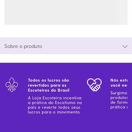
Sobre o produto
Todos os lucros são
Nós estam
revertidos para os
você ness
Escoteiros do Brasil
Surgimos 
produtos 
A Loja Escoteira incentiva
de forma 
a prática do Escotismo no
prática do
país e reverte todos seus
lucros para o movimento.