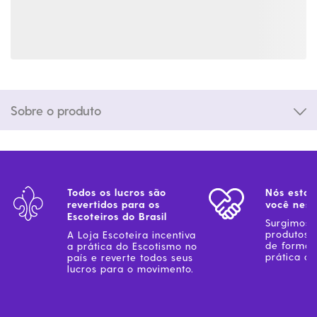
Sobre o produto
Todos os lucros são
Nós estam
revertidos para os
você ness
Escoteiros do Brasil
Surgimos 
produtos 
A Loja Escoteira incentiva
de forma 
a prática do Escotismo no
prática do
país e reverte todos seus
lucros para o movimento.