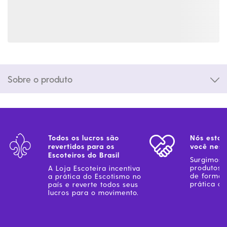
Sobre o produto
Todos os lucros são
Nós estam
revertidos para os
você ness
Escoteiros do Brasil
Surgimos 
produtos 
A Loja Escoteira incentiva
de forma 
a prática do Escotismo no
prática do
país e reverte todos seus
lucros para o movimento.