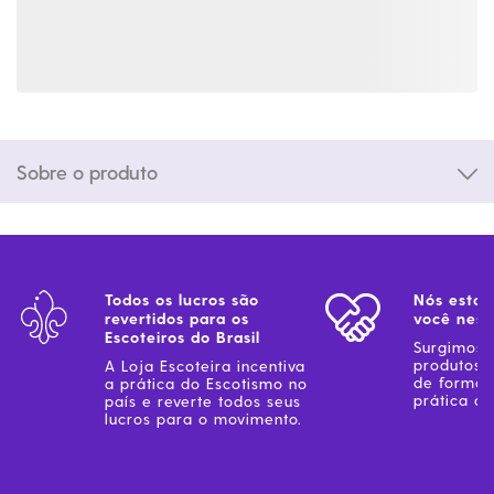
Sobre o produto
Todos os lucros são
Nós estam
revertidos para os
você ness
Escoteiros do Brasil
Surgimos 
produtos 
A Loja Escoteira incentiva
de forma 
a prática do Escotismo no
prática do
país e reverte todos seus
lucros para o movimento.