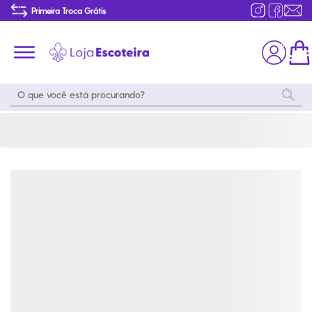
Jaqueta Adulto Verde Garrafa Feminina Modelo 2016 | Loja Escoteira
Primeira Troca Grátis
Produtos de produção Brasileira
Parcelamento das compras
Frete grátis consulte o regulamento
Primeira Troca Grátis
Moda
Coleções
Utilidades
World
Scouting
Feminino
Coleção
Acampamento
Snoopy
Acampame
Acessórios
Viagem
Eventos
Moda
Masculino
Outros
Coleção Scouts
Acessórios
Infantil
Vibes
Outros
Coleção Flor de
Educativo
Lis
Coleção