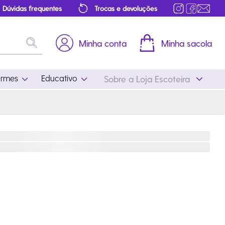
Dúvidas frequentes
Trocas e devoluções
Minha conta
Minha sacola
ormes
Educativo
Sobre a Loja Escoteira
Uniformes
Educativo
Feminino
Distintivos
Masculino
Literatura
Infantil
Programa Educativo
Atualizado
ros
Acessórios Escoteiros
Mapa de Progressão
Certificados
Cordões