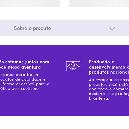
Sobre o produto
ós estamos juntos com
Produção e
ocê nessa aventura
desenvolvimento 
produtos nacionai
urgimos para trazer
rodutos de qualidade e
Ao comprar os nos
e forma acessível para a
produtos você está
ática do escotismo.
apoiando o comérc
nacional e a produ
brasileira.