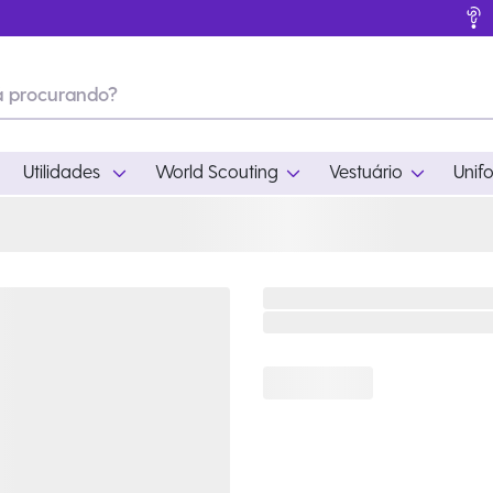
Utilidades
World Scouting
Vestuário
Unif
ades
World Scouting
Vestuário
pamento
Acampamento
Feminino
em
Moda
Masculino
s
Acessórios
Infantil
Outros
Acessórios Escotei
Educativo
Ramo Filhotes