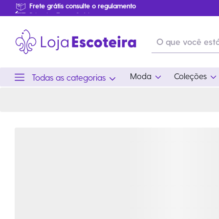
Jaqueta Adulto Verde Garrafa Masculino Modelo 2016 | Loja Escoteira
Primeira Troca Grátis
…
Produtos de produção Brasileira
Parcelamento das compras
Frete grátis consulte o regulamento
Primeira Troca Grátis
Moda
Coleções
Todas as categorias
Moda
Coleções
Utilid
Feminino
Coleção Snoopy
Acam
Acessórios
Eventos
Viag
Masculino
Coleção Scouts Vibes
Outro
Infantil
Coleção Flor de Lis
Coleção Centenário
Ramo Filhotes