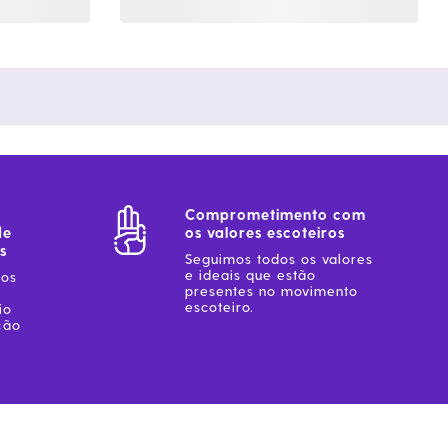
Comprometimento com
de
os valores escoteiros
s
Seguimos todos os valores
e ideais que estão
sos
presentes no movimento
escoteiro.
io
ção