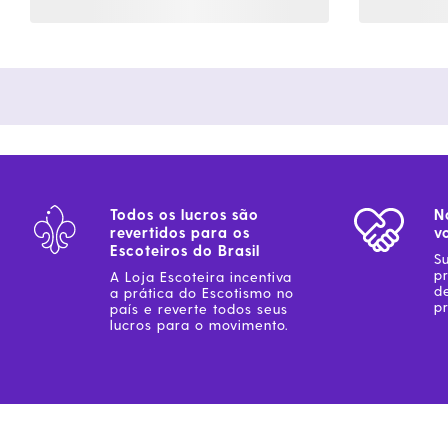
Todos os lucros são
N
revertidos para os
v
Escoteiros do Brasil
S
p
A Loja Escoteira incentiva
d
a prática do Escotismo no
pr
país e reverte todos seus
lucros para o movimento.