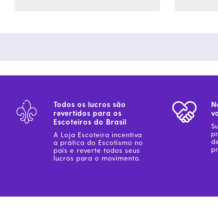
Todos os lucros são
N
revertidos para os
v
Escoteiros do Brasil
S
p
A Loja Escoteira incentiva
d
a prática do Escotismo no
pr
país e reverte todos seus
lucros para o movimento.