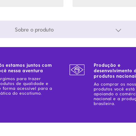
Sobre o produto
ós estamos juntos com
Produção e
ocê nessa aventura
desenvolvimento 
produtos nacionai
urgimos para trazer
rodutos de qualidade e
Ao comprar os nos
e forma acessível para a
produtos você está
ática do escotismo.
apoiando o comérc
nacional e a produ
brasileira.