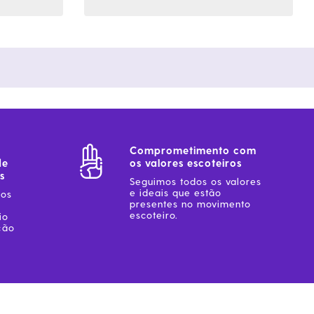
Comprometimento com
de
os valores escoteiros
s
Seguimos todos os valores
e ideais que estão
sos
presentes no movimento
escoteiro.
io
ção