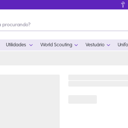
Utilidades
World Scouting
Vestuário
Unif
ades
World Scouting
Vestuário
pamento
Acampamento
Feminino
em
Moda
Masculino
s
Acessórios
Infantil
Outros
Acessórios Escotei
Educativo
Ramo Filhotes