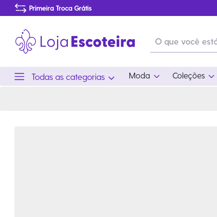
Jaqueta Ventrix Masculina The North Face | Loja Escoteira
Primeira Troca Grátis
Produtos de produção Brasileira
Parcelamento das compras
Frete grátis consulte o regulamento
Primeira Troca Grátis
Moda
Coleções
Todas as categorias
Moda
Coleções
Utilid
Feminino
Coleção Snoopy
Acam
Acessórios
Eventos
Viag
Masculino
Coleção Scouts Vibes
Outro
Infantil
Coleção Flor de Lis
Coleção Centenário
Ramo Filhotes