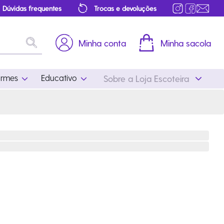
Dúvidas frequentes
Trocas e devoluções
Minha conta
Minha sacola
ormes
Educativo
Sobre a Loja Escoteira
Uniformes
Educativo
Feminino
Distintivos
Masculino
Literatura
Infantil
Programa Educativo
Atualizado
ros
Acessórios Escoteiros
Mapa de Progressão
Certificados
Cordões