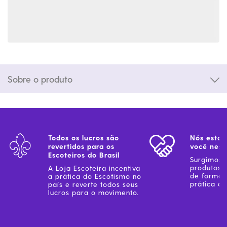
Sobre o produto
Todos os lucros são
Nós estam
revertidos para os
você ness
Escoteiros do Brasil
Surgimos 
produtos 
A Loja Escoteira incentiva
de forma 
a prática do Escotismo no
prática do
país e reverte todos seus
lucros para o movimento.