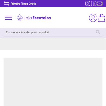
Jaqueta Ventrix Masculina The North Face | Loja Escoteira
Primeira Troca Grátis
Produtos de produção Brasileira
Parcelamento das compras
Frete grátis consulte o regulamento
Primeira Troca Grátis
Moda
Coleções
Utilidades
World
Scouting
Feminino
Coleção
Acampamento
Snoopy
Acampame
Acessórios
Viagem
Eventos
Moda
Masculino
Outros
Coleção Scouts
Acessórios
Infantil
Vibes
Outros
Coleção Flor de
Educativo
Lis
Coleção