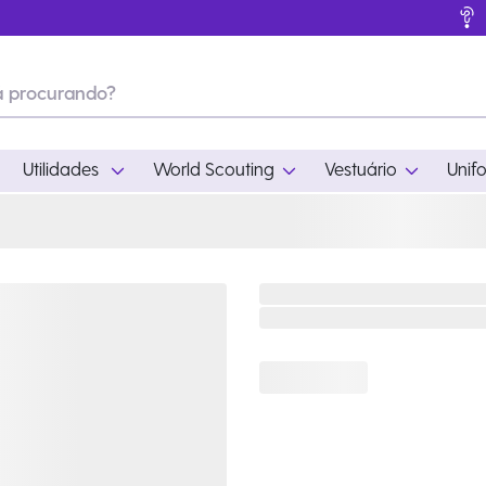
Utilidades
World Scouting
Vestuário
Unif
ades
World Scouting
Vestuário
pamento
Acampamento
Feminino
em
Moda
Masculino
s
Acessórios
Infantil
Outros
Acessórios Escotei
Educativo
Ramo Filhotes