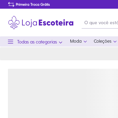
Jogos de Cartas Colecionáveis | Loja Escoteira
Primeira Troca Grátis
Produtos de produção Brasileira
Parcelamento das compras
Frete grátis consulte o regulamento
Primeira Troca Grátis
Moda
Coleções
Todas as categorias
Moda
Coleções
Utilid
Feminino
Coleção Snoopy
Acam
Acessórios
Eventos
Viag
Masculino
Coleção Scouts Vibes
Outro
Infantil
Coleção Flor de Lis
Coleção Centenário
Ramo Filhotes