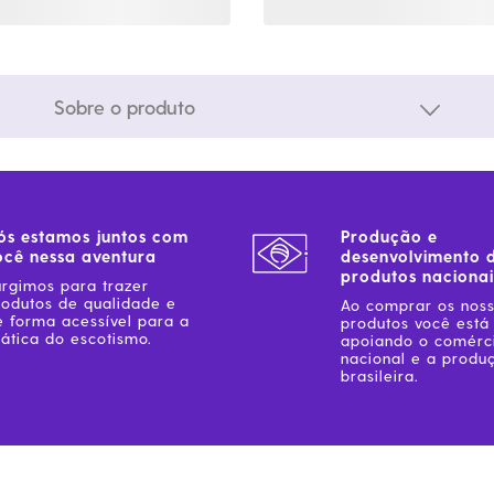
Sobre o produto
ós estamos juntos com
Produção e
ocê nessa aventura
desenvolvimento 
produtos nacionai
urgimos para trazer
rodutos de qualidade e
Ao comprar os nos
e forma acessível para a
produtos você está
ática do escotismo.
apoiando o comérc
nacional e a produ
brasileira.