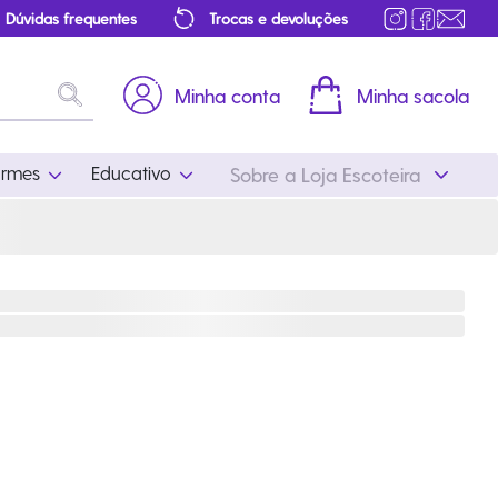
Dúvidas frequentes
Trocas e devoluções
Minha conta
Minha sacola
ormes
Educativo
Sobre a Loja Escoteira
Uniformes
Educativo
Feminino
Distintivos
Masculino
Literatura
Infantil
Programa Educativo
Atualizado
ros
Acessórios Escoteiros
Mapa de Progressão
Certificados
Cordões