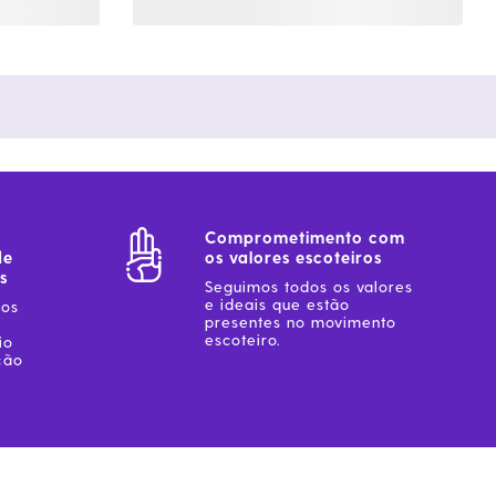
Comprometimento com
de
os valores escoteiros
s
Seguimos todos os valores
e ideais que estão
sos
presentes no movimento
escoteiro.
io
ção