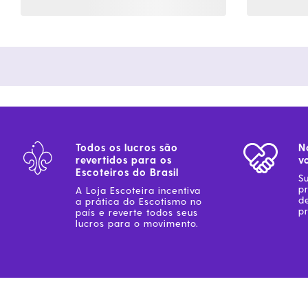
Todos os lucros são
N
revertidos para os
v
Escoteiros do Brasil
S
p
A Loja Escoteira incentiva
d
a prática do Escotismo no
pr
país e reverte todos seus
lucros para o movimento.