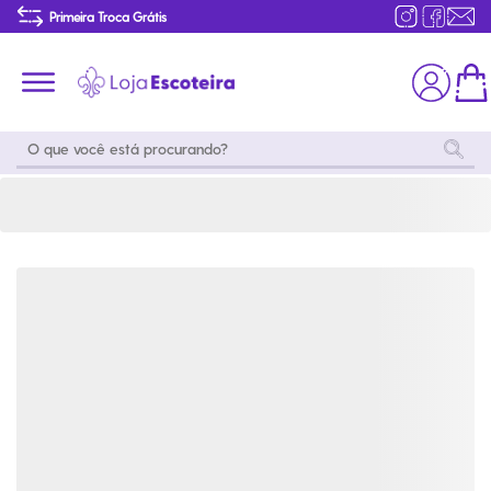
Kit com 6 Distintivos Variados Colecionáveis | Loja Escoteira
Primeira Troca Grátis
Produtos de produção Brasileira
Parcelamento das compras
Frete grátis consulte o regulamento
Primeira Troca Grátis
Moda
Coleções
Utilidades
World
Scouting
Feminino
Coleção
Acampamento
Snoopy
Acampame
Acessórios
Viagem
Eventos
Moda
Masculino
Outros
Coleção Scouts
Acessórios
Infantil
Vibes
Outros
Coleção Flor de
Educativo
Lis
Coleção