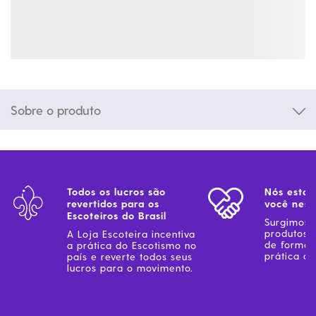
Sobre o produto
Todos os lucros são
Nós estam
revertidos para os
você ness
Escoteiros do Brasil
Surgimos 
produtos 
A Loja Escoteira incentiva
de forma 
a prática do Escotismo no
prática do
país e reverte todos seus
lucros para o movimento.