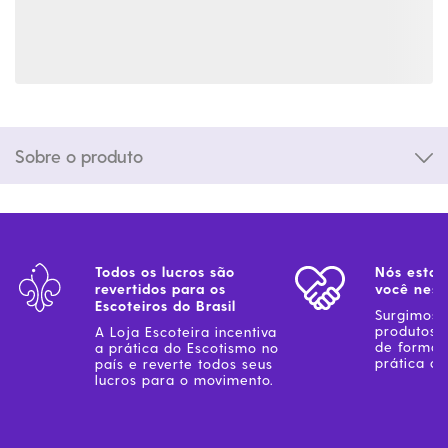
Sobre o produto
Todos os lucros são
Nós estam
revertidos para os
você ness
Escoteiros do Brasil
Surgimos 
produtos 
A Loja Escoteira incentiva
de forma 
a prática do Escotismo no
prática do
país e reverte todos seus
lucros para o movimento.