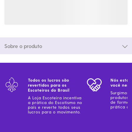
Sobre o produto
Todos os lucros são
Nós estam
revertidos para os
você ness
Escoteiros do Brasil
Surgimos 
produtos 
A Loja Escoteira incentiva
de forma 
a prática do Escotismo no
prática do
país e reverte todos seus
lucros para o movimento.