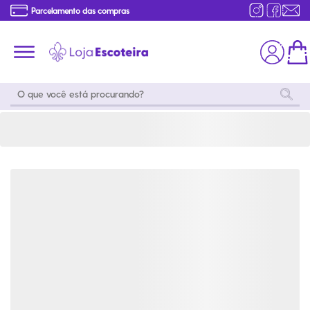
Macacão Capi Manga Longa com Ziper | Loja Escoteira
Parcelamento das compras
Frete grátis consulte o regulamento
Primeira Troca Grátis
Moda
Coleções
Utilidades
World
Scouting
Feminino
Coleção
Acampamento
Snoopy
Acampame
Acessórios
Viagem
Eventos
Moda
Masculino
Outros
Coleção Scouts
Acessórios
Infantil
Vibes
Outros
Coleção Flor de
Educativo
Lis
Coleção