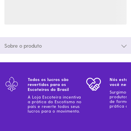
Sobre o produto
Todos os lucros são
Nós estam
revertidos para os
você ness
Escoteiros do Brasil
Surgimos 
produtos 
A Loja Escoteira incentiva
de forma 
a prática do Escotismo no
prática do
país e reverte todos seus
lucros para o movimento.