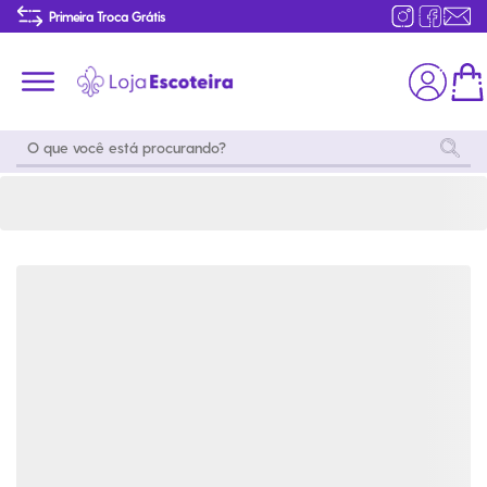
Macacão Manga Curta Barquinhos | Loja Escoteira
Primeira Troca Grátis
Produtos de produção Brasileira
Parcelamento das compras
Frete grátis consulte o regulamento
Primeira Troca Grátis
Moda
Coleções
Utilidades
World
Scouting
Feminino
Coleção
Acampamento
Snoopy
Acampame
Acessórios
Viagem
Eventos
Moda
Masculino
Outros
Coleção Scouts
Acessórios
Infantil
Vibes
Outros
Coleção Flor de
Educativo
Lis
Coleção