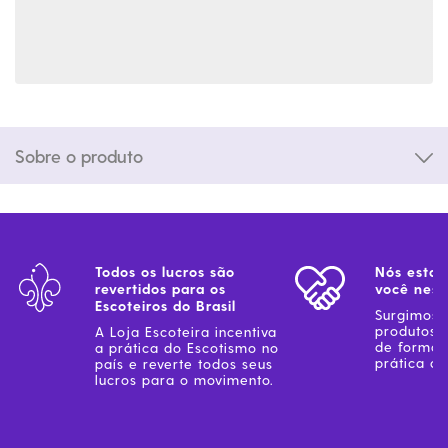
Sobre o produto
Todos os lucros são
Nós estam
revertidos para os
você ness
Escoteiros do Brasil
Surgimos 
produtos 
A Loja Escoteira incentiva
de forma 
a prática do Escotismo no
prática do
país e reverte todos seus
lucros para o movimento.