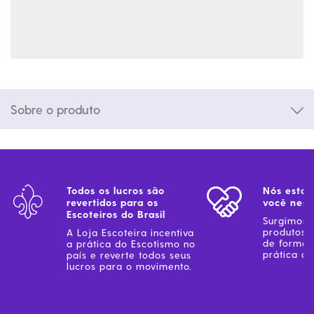
Sobre o produto
Todos os lucros são
Nós estam
revertidos para os
você ness
Escoteiros do Brasil
Surgimos 
produtos 
A Loja Escoteira incentiva
de forma 
a prática do Escotismo no
prática do
país e reverte todos seus
lucros para o movimento.