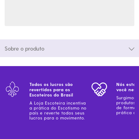
Sobre o produto
Todos os lucros são
Nós estam
revertidos para os
você ness
Escoteiros do Brasil
Surgimos 
produtos 
A Loja Escoteira incentiva
de forma 
a prática do Escotismo no
prática do
país e reverte todos seus
lucros para o movimento.