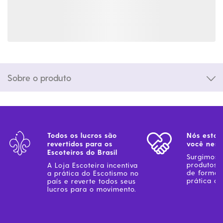
Sobre o produto
Todos os lucros são
Nós estam
revertidos para os
você ness
Escoteiros do Brasil
Surgimos 
produtos 
A Loja Escoteira incentiva
de forma 
a prática do Escotismo no
prática do
país e reverte todos seus
lucros para o movimento.