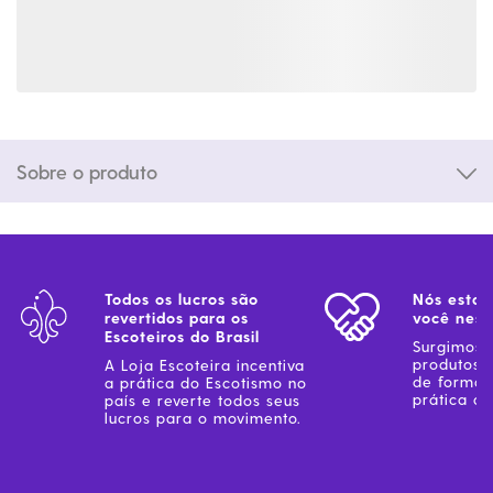
Sobre o produto
Todos os lucros são
Nós estam
revertidos para os
você ness
Escoteiros do Brasil
Surgimos 
produtos 
A Loja Escoteira incentiva
de forma 
a prática do Escotismo no
prática do
país e reverte todos seus
lucros para o movimento.