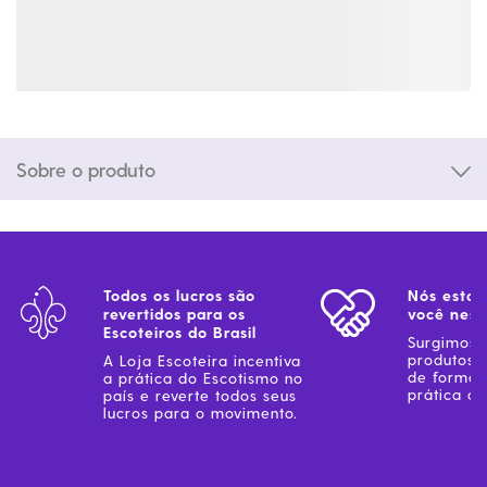
Sobre o produto
Todos os lucros são
Nós estam
revertidos para os
você ness
Escoteiros do Brasil
Surgimos 
produtos 
A Loja Escoteira incentiva
de forma 
a prática do Escotismo no
prática do
país e reverte todos seus
lucros para o movimento.