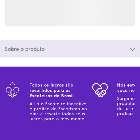
Sobre o produto
Todos os lucros são
Nós estam
revertidos para os
você ness
Escoteiros do Brasil
Surgimos 
produtos 
A Loja Escoteira incentiva
de forma 
a prática do Escotismo no
prática do
país e reverte todos seus
lucros para o movimento.