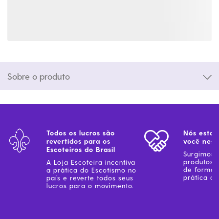
Sobre o produto
Todos os lucros são
Nós estam
revertidos para os
você ness
Escoteiros do Brasil
Surgimos 
produtos 
A Loja Escoteira incentiva
de forma 
a prática do Escotismo no
prática do
país e reverte todos seus
lucros para o movimento.