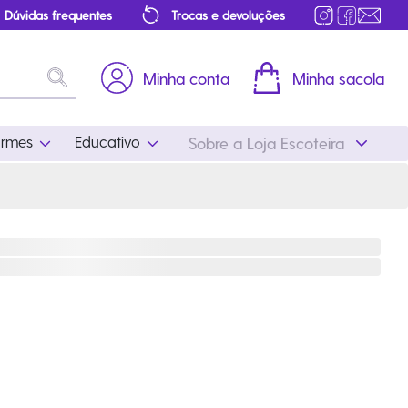
Dúvidas frequentes
Trocas e devoluções
Minha conta
Minha sacola
ormes
Educativo
Sobre a Loja Escoteira
Uniformes
Educativo
Feminino
Distintivos
Masculino
Literatura
Infantil
Programa Educativo
Atualizado
ros
Acessórios Escoteiros
Mapa de Progressão
Certificados
Cordões