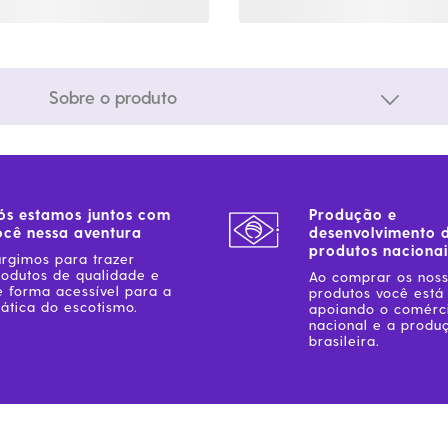
Sobre o produto
ós estamos juntos com
Produção e
ocê nessa aventura
desenvolvimento 
produtos nacionai
urgimos para trazer
rodutos de qualidade e
Ao comprar os nos
e forma acessível para a
produtos você está
ática do escotismo.
apoiando o comérc
nacional e a produ
brasileira.