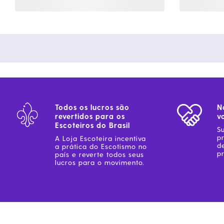
Todos os lucros são
N
revertidos para os
v
Escoteiros do Brasil
S
p
A Loja Escoteira incentiva
d
a prática do Escotismo no
pr
país e reverte todos seus
lucros para o movimento.