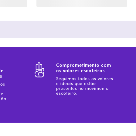
Comprometimento com
de
os valores escoteiros
s
Seguimos todos os valores
e ideais que estão
sos
presentes no movimento
escoteiro.
io
ção