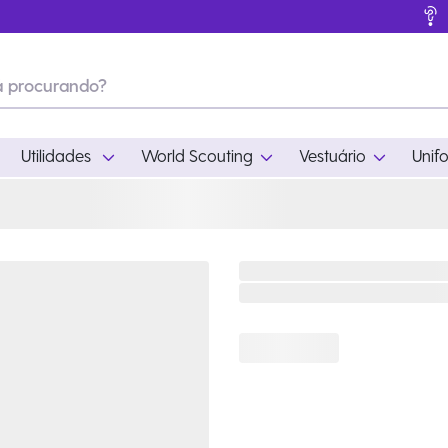
Utilidades
World Scouting
Vestuário
Unif
ades
World Scouting
Vestuário
pamento
Acampamento
Feminino
em
Moda
Masculino
s
Acessórios
Infantil
Outros
Acessórios Escotei
Educativo
Ramo Filhotes