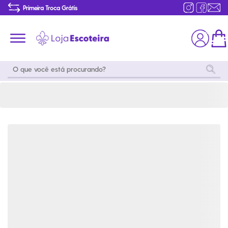
Meia Acampamento Beagle Scout Adulto | Loja Escoteira
Primeira Troca Grátis
Produtos de produção Brasileira
Parcelamento das compras
Frete grátis consulte o regulamento
Primeira Troca Grátis
Moda
Coleções
Utilidades
World
Scouting
Feminino
Coleção
Acampamento
Snoopy
Acampame
Acessórios
Viagem
Eventos
Moda
Masculino
Outros
Coleção Scouts
Acessórios
Infantil
Vibes
Outros
Coleção Flor de
Educativo
Lis
Coleção