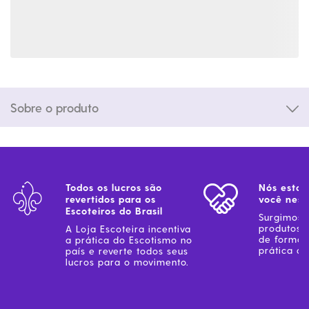
Sobre o produto
Todos os lucros são
Nós estam
revertidos para os
você ness
Escoteiros do Brasil
Surgimos 
produtos 
A Loja Escoteira incentiva
de forma 
a prática do Escotismo no
prática do
país e reverte todos seus
lucros para o movimento.