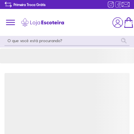
Meia Beagle Scout Snoopy Adulto | Loja Escoteira
Primeira Troca Grátis
Produtos de produção Brasileira
Parcelamento das compras
Frete grátis consulte o regulamento
Primeira Troca Grátis
Moda
Coleções
Utilidades
World
Scouting
Feminino
Coleção
Acampamento
Snoopy
Acampame
Acessórios
Viagem
Eventos
Moda
Masculino
Outros
Coleção Scouts
Acessórios
Infantil
Vibes
Outros
Coleção Flor de
Educativo
Lis
Coleção