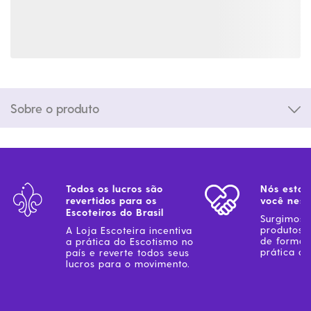
Sobre o produto
Todos os lucros são
Nós estam
revertidos para os
você ness
Escoteiros do Brasil
Surgimos 
produtos 
A Loja Escoteira incentiva
de forma 
a prática do Escotismo no
prática do
país e reverte todos seus
lucros para o movimento.