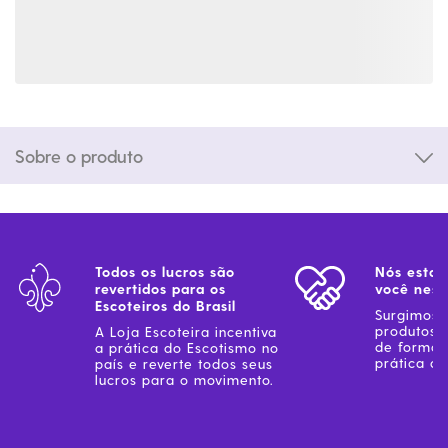
Sobre o produto
Todos os lucros são
Nós estam
revertidos para os
você ness
Escoteiros do Brasil
Surgimos 
produtos 
A Loja Escoteira incentiva
de forma 
a prática do Escotismo no
prática do
país e reverte todos seus
lucros para o movimento.