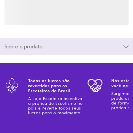
Sobre o produto
Todos os lucros são
Nós estam
revertidos para os
você ness
Escoteiros do Brasil
Surgimos 
produtos 
A Loja Escoteira incentiva
de forma 
a prática do Escotismo no
prática do
país e reverte todos seus
lucros para o movimento.