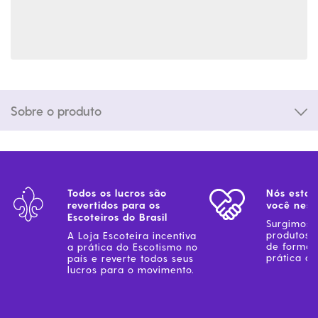
Sobre o produto
Todos os lucros são
Nós estam
revertidos para os
você ness
Escoteiros do Brasil
Surgimos 
produtos 
A Loja Escoteira incentiva
de forma 
a prática do Escotismo no
prática do
país e reverte todos seus
lucros para o movimento.