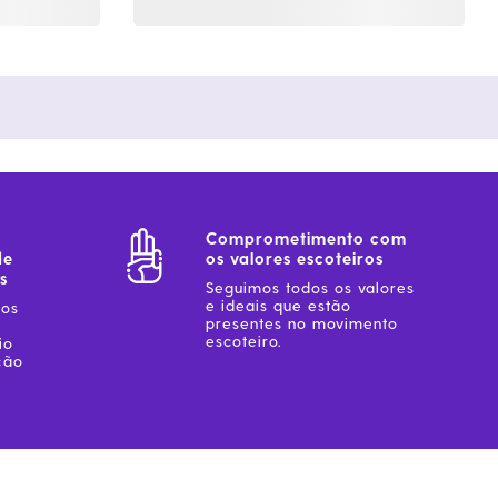
Comprometimento com
de
os valores escoteiros
s
Seguimos todos os valores
e ideais que estão
sos
presentes no movimento
escoteiro.
io
ção