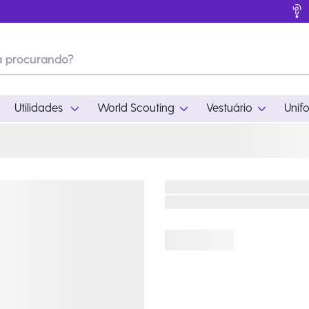
Utilidades
World Scouting
Vestuário
Unif
ades
World Scouting
Vestuário
pamento
Acampamento
Feminino
em
Moda
Masculino
s
Acessórios
Infantil
Outros
Acessórios Escotei
Educativo
Ramo Filhotes