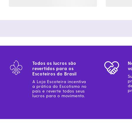
Todos os lucros são
N
revertidos para os
v
Escoteiros do Brasil
S
p
A Loja Escoteira incentiva
d
a prática do Escotismo no
pr
país e reverte todos seus
lucros para o movimento.