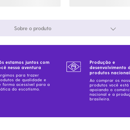
Sobre o produto
ós estamos juntos com
Produção e
ocê nessa aventura
desenvolvimento 
produtos nacionai
urgimos para trazer
rodutos de qualidade e
Ao comprar os nos
e forma acessível para a
produtos você está
ática do escotismo.
apoiando o comérc
nacional e a produ
brasileira.