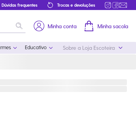
Dúvidas frequentes
Trocas e devoluções
Minha conta
Minha sacola
ormes
Educativo
Sobre a Loja Escoteira
Uniformes
Educativo
Feminino
Distintivos
Masculino
Literatura
Infantil
Programa Educativo
Atualizado
ros
Acessórios Escoteiros
Mapa de Progressão
Certificados
Cordões