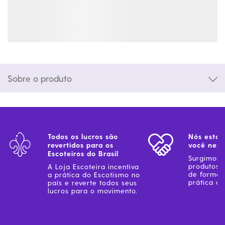
Sobre o produto
Todos os lucros são
Nós estam
revertidos para os
você ness
Escoteiros do Brasil
Surgimos 
produtos 
A Loja Escoteira incentiva
de forma 
a prática do Escotismo no
prática do
país e reverte todos seus
lucros para o movimento.