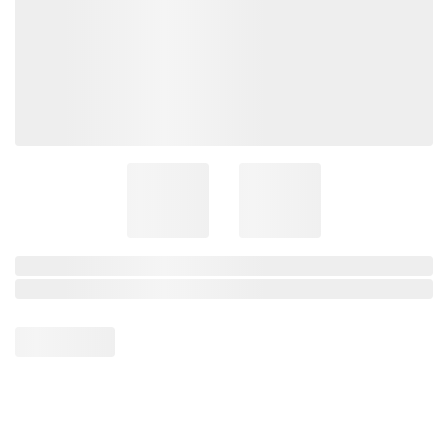
Centenário
Ramo Filhotes
Coleção Brasil
Diversidades
Inclusão
Comemorativos