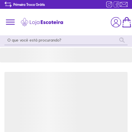
Mochila Poincenot Pro 60+15 L Conquista | Loja Escoteira
Primeira Troca Grátis
Produtos de produção Brasileira
Parcelamento das compras
Frete grátis consulte o regulamento
Primeira Troca Grátis
Moda
Coleções
Utilidades
World
Scouting
Feminino
Coleção
Acampamento
Snoopy
Acampame
Acessórios
Viagem
Eventos
Moda
Masculino
Outros
Coleção Scouts
Acessórios
Infantil
Vibes
Outros
Coleção Flor de
Educativo
Lis
Coleção