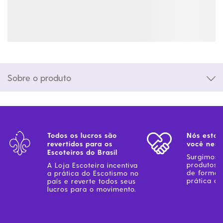
Sobre o produto
Todos os lucros são
Nós estam
revertidos para os
você ness
Escoteiros do Brasil
Surgimos 
produtos 
A Loja Escoteira incentiva
de forma 
a prática do Escotismo no
prática do
país e reverte todos seus
lucros para o movimento.