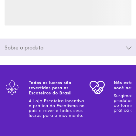
Sobre o produto
Todos os lucros são
Nós estam
revertidos para os
você ness
Escoteiros do Brasil
Surgimos 
produtos 
A Loja Escoteira incentiva
de forma 
a prática do Escotismo no
prática do
país e reverte todos seus
lucros para o movimento.