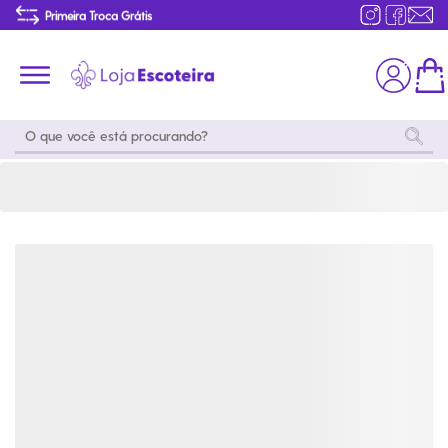
Mochila Roadjumper Essential Wenger | Loja Escoteira
Primeira Troca Grátis
Produtos de produção Brasileira
Parcelamento das compras
Frete grátis consulte o regulamento
Primeira Troca Grátis
Moda
Coleções
Utilidades
World
Scouting
Feminino
Coleção
Acampamento
Snoopy
Acampame
Acessórios
Viagem
Eventos
Moda
Masculino
Outros
Coleção Scouts
Acessórios
Infantil
Vibes
Outros
Coleção Flor de
Educativo
Lis
Coleção