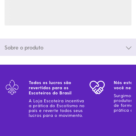
Sobre o produto
Todos os lucros são
Nós estam
revertidos para os
você ness
Escoteiros do Brasil
Surgimos 
produtos 
A Loja Escoteira incentiva
de forma 
a prática do Escotismo no
prática do
país e reverte todos seus
lucros para o movimento.