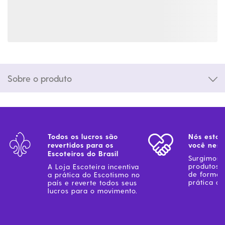
Sobre o produto
Todos os lucros são
Nós estam
revertidos para os
você ness
Escoteiros do Brasil
Surgimos 
produtos 
A Loja Escoteira incentiva
de forma 
a prática do Escotismo no
prática do
país e reverte todos seus
lucros para o movimento.