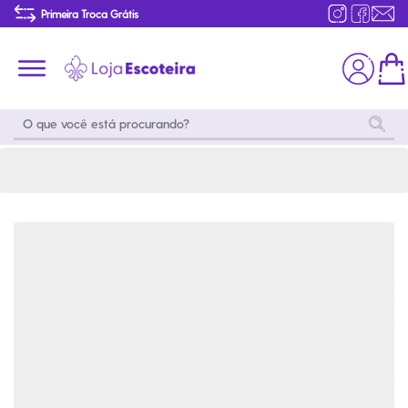
Moletom com Capuz World Scout Masculino Roxo | Loja Escoteira
Primeira Troca Grátis
Produtos de produção Brasileira
Parcelamento das compras
Frete grátis consulte o regulamento
Primeira Troca Grátis
Moda
Coleções
Utilidades
World
Scouting
Feminino
Coleção
Acampamento
Snoopy
Acampame
Acessórios
Viagem
Eventos
Moda
Masculino
Outros
Coleção Scouts
Acessórios
Infantil
Vibes
Outros
Coleção Flor de
Educativo
Lis
Coleção