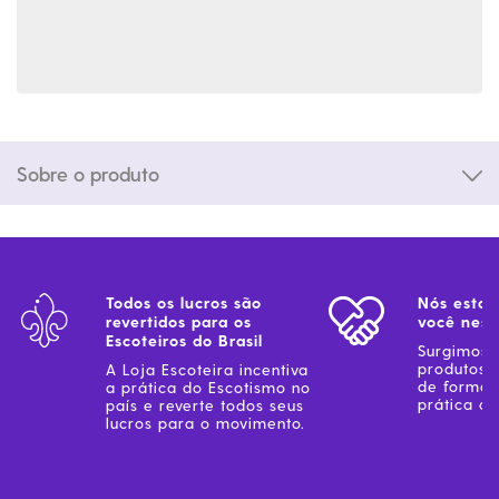
Sobre o produto
Todos os lucros são
Nós estam
revertidos para os
você ness
Escoteiros do Brasil
Surgimos 
produtos 
A Loja Escoteira incentiva
de forma 
a prática do Escotismo no
prática do
país e reverte todos seus
lucros para o movimento.