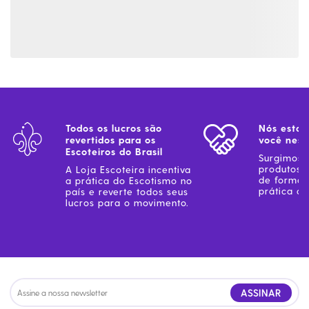
Todos os lucros são
Nós estam
revertidos para os
você ness
Escoteiros do Brasil
Surgimos 
produtos 
A Loja Escoteira incentiva
de forma 
a prática do Escotismo no
prática do
país e reverte todos seus
lucros para o movimento.
ASSINAR