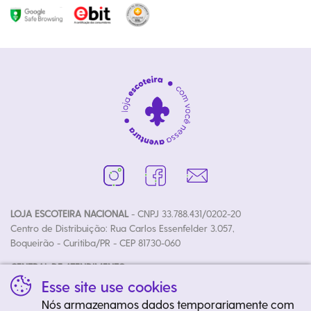
LOJA ESCOTEIRA NACIONAL
- CNPJ 33.788.431/0202-20
Centro de Distribuição: Rua Carlos Essenfelder 3.057,
Boqueirão - Curitiba/PR - CEP 81730-060
CENTRAL DE ATENDIMENTO:
Fone: (41) 3020-4700 | E-mail: loja@escoteiros.org.br
Esse site use cookies
Horários: Segunda à Sexta das 08h30 às 12h00 e 13h30 às 17h50
Nós armazenamos dados temporariamente com