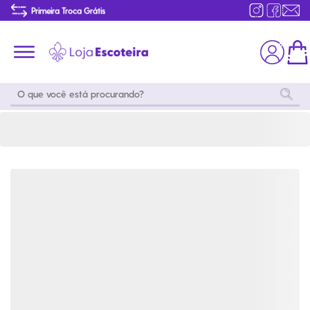
Moletom Gola Alta Feminino -Roxo-PP | Loja Escoteira
Primeira Troca Grátis
Produtos de produção Brasileira
Parcelamento das compras
Frete grátis consulte o regulamento
Primeira Troca Grátis
Moda
Coleções
Utilidades
World
Scouting
Feminino
Coleção
Acampamento
Snoopy
Acampame
Acessórios
Viagem
Eventos
Moda
Masculino
Outros
Coleção Scouts
Acessórios
Infantil
Vibes
Outros
Coleção Flor de
Educativo
Lis
Coleção