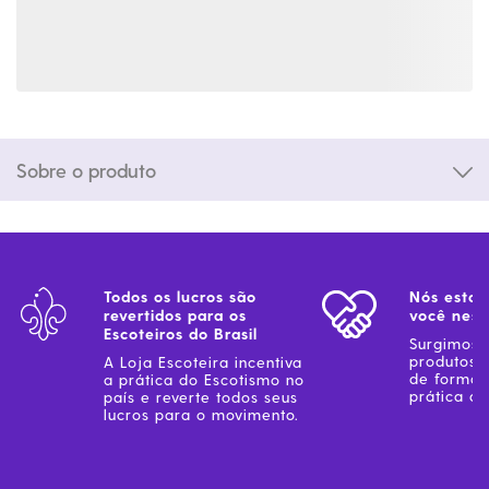
Sobre o produto
Todos os lucros são
Nós estam
revertidos para os
você ness
Escoteiros do Brasil
Surgimos 
produtos 
A Loja Escoteira incentiva
de forma 
a prática do Escotismo no
prática do
país e reverte todos seus
lucros para o movimento.