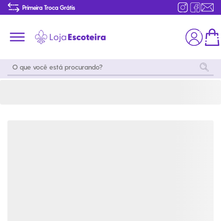
Moletom Listrado Snoopy Infantil | Loja Escoteira
Primeira Troca Grátis
Produtos de produção Brasileira
Parcelamento das compras
Frete grátis consulte o regulamento
Primeira Troca Grátis
Moda
Coleções
Utilidades
World
Scouting
Feminino
Coleção
Acampamento
Snoopy
Acampame
Acessórios
Viagem
Eventos
Moda
Masculino
Outros
Coleção Scouts
Acessórios
Infantil
Vibes
Outros
Coleção Flor de
Educativo
Lis
Coleção