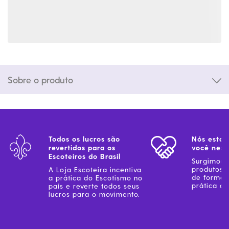
Sobre o produto
Todos os lucros são
Nós estam
revertidos para os
você ness
Escoteiros do Brasil
Surgimos 
produtos 
A Loja Escoteira incentiva
de forma 
a prática do Escotismo no
prática do
país e reverte todos seus
lucros para o movimento.