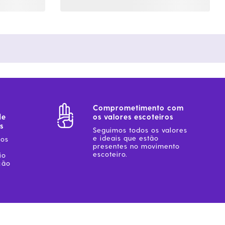
Comprometimento com
de
os valores escoteiros
s
Seguimos todos os valores
e ideais que estão
sos
presentes no movimento
escoteiro.
io
ção