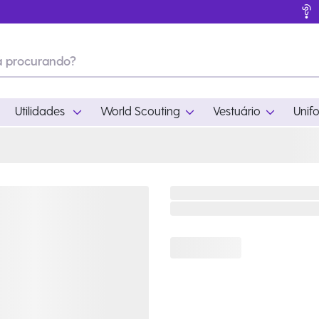
Utilidades
World Scouting
Vestuário
Unif
ades
World Scouting
Vestuário
pamento
Acampamento
Feminino
em
Moda
Masculino
s
Acessórios
Infantil
Outros
Acessórios Escotei
Educativo
Ramo Filhotes