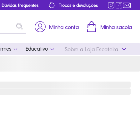
Dúvidas frequentes
Trocas e devoluções
Minha conta
Minha sacola
ormes
Educativo
Sobre a Loja Escoteira
Uniformes
Educativo
Feminino
Distintivos
Masculino
Literatura
Infantil
Programa Educativo
Atualizado
ros
Acessórios Escoteiros
Mapa de Progressão
Certificados
Cordões