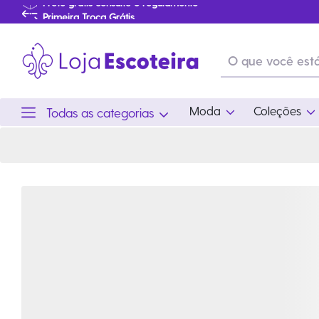
Moletom Snoopy Beagle Style Preto | Loja Escoteira
Primeira Troca Grátis
Produtos de produção Brasileira
Parcelamento das compras
Frete grátis consulte o regulamento
Primeira Troca Grátis
Moda
Coleções
Todas as categorias
Moda
Coleções
Utilid
Feminino
Coleção Snoopy
Acam
Acessórios
Eventos
Viag
Masculino
Coleção Scouts Vibes
Outro
Infantil
Coleção Flor de Lis
Coleção Centenário
Ramo Filhotes