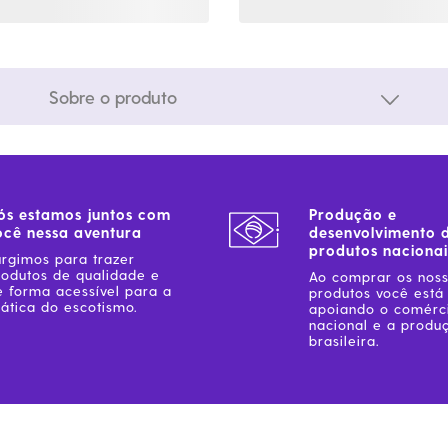
Sobre o produto
ós estamos juntos com
Produção e
ocê nessa aventura
desenvolvimento 
produtos nacionai
urgimos para trazer
rodutos de qualidade e
Ao comprar os nos
e forma acessível para a
produtos você está
ática do escotismo.
apoiando o comérc
nacional e a produ
brasileira.