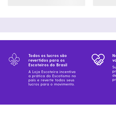
Todos os lucros são
N
revertidos para os
v
Escoteiros do Brasil
S
p
A Loja Escoteira incentiva
d
a prática do Escotismo no
pr
país e reverte todos seus
lucros para o movimento.