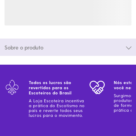
Sobre o produto
Todos os lucros são
Nós estam
revertidos para os
você ness
Escoteiros do Brasil
Surgimos 
produtos 
A Loja Escoteira incentiva
de forma 
a prática do Escotismo no
prática do
país e reverte todos seus
lucros para o movimento.