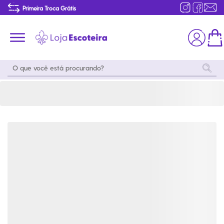
Moletom Snoopy Beagle Style Preto Infantil | Loja Escoteira
Primeira Troca Grátis
…
Produtos de produção Brasileira
Parcelamento das compras
Frete grátis consulte o regulamento
Primeira Troca Grátis
Moda
Coleções
Utilidades
World
Scouting
Feminino
Coleção
Acampamento
Snoopy
Acampame
Acessórios
Viagem
Eventos
Moda
Masculino
Outros
Coleção Scouts
Acessórios
Infantil
Vibes
Outros
Coleção Flor de
Educativo
Lis
Coleção