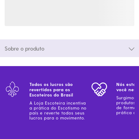
Sobre o produto
Todos os lucros são
Nós estam
revertidos para os
você ness
Escoteiros do Brasil
Surgimos 
produtos 
A Loja Escoteira incentiva
de forma 
a prática do Escotismo no
prática do
país e reverte todos seus
lucros para o movimento.