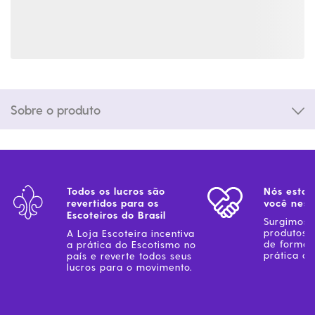
Sobre o produto
Todos os lucros são
Nós estam
revertidos para os
você ness
Escoteiros do Brasil
Surgimos 
produtos 
A Loja Escoteira incentiva
de forma 
a prática do Escotismo no
prática do
país e reverte todos seus
lucros para o movimento.