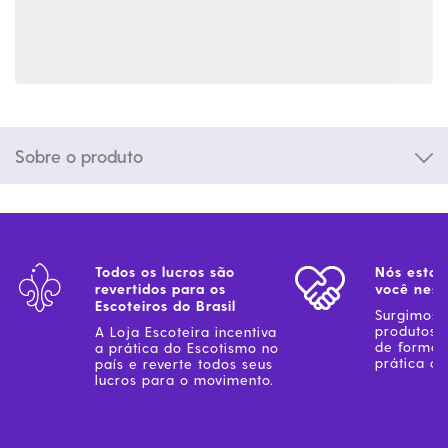
Sobre o produto
Todos os lucros são
Nós estam
revertidos para os
você ness
Escoteiros do Brasil
Surgimos 
produtos 
A Loja Escoteira incentiva
de forma 
a prática do Escotismo no
prática do
país e reverte todos seus
lucros para o movimento.