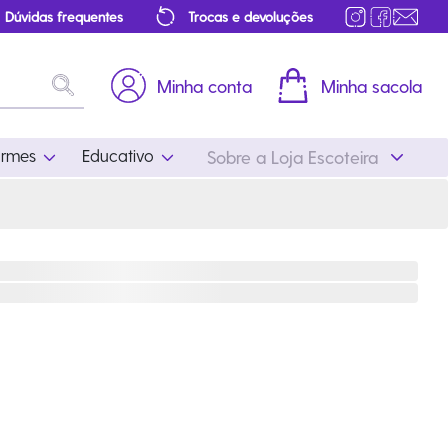
Dúvidas frequentes
Trocas e devoluções
Minha conta
Minha sacola
ormes
Educativo
Sobre a Loja Escoteira
Uniformes
Educativo
Feminino
Distintivos
Masculino
Literatura
Infantil
Programa Educativo
Atualizado
ros
Acessórios Escoteiros
Mapa de Progressão
Certificados
Cordões