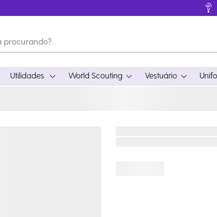
Utilidades
World Scouting
Vestuário
Unif
ades
World Scouting
Vestuário
pamento
Acampamento
Feminino
em
Moda
Masculino
s
Acessórios
Infantil
Outros
Acessórios Escotei
Educativo
Ramo Filhotes