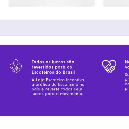
Todos os lucros são
N
revertidos para os
v
Escoteiros do Brasil
S
p
A Loja Escoteira incentiva
d
a prática do Escotismo no
pr
país e reverte todos seus
lucros para o movimento.