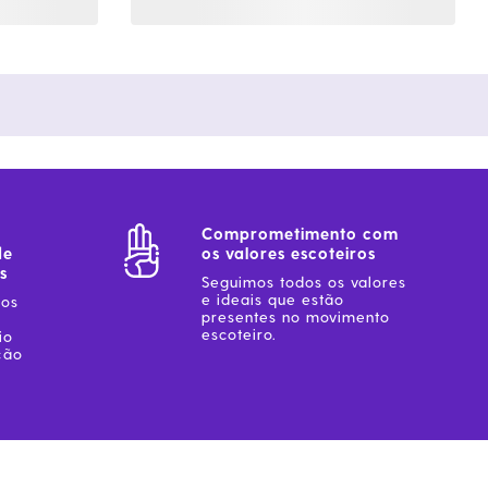
Comprometimento com
de
os valores escoteiros
s
Seguimos todos os valores
e ideais que estão
sos
presentes no movimento
escoteiro.
io
ção