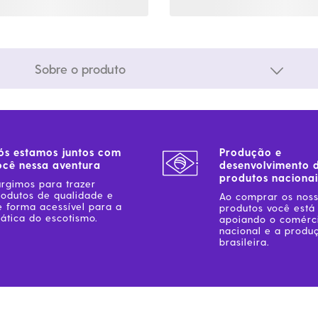
Sobre o produto
ós estamos juntos com
Produção e
ocê nessa aventura
desenvolvimento 
produtos nacionai
urgimos para trazer
rodutos de qualidade e
Ao comprar os nos
e forma acessível para a
produtos você está
ática do escotismo.
apoiando o comérc
nacional e a produ
brasileira.