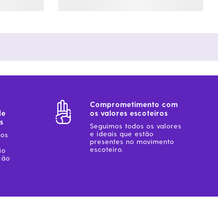
Comprometimento com
de
os valores escoteiros
s
Seguimos todos os valores
e ideais que estão
sos
presentes no movimento
escoteiro.
io
ção