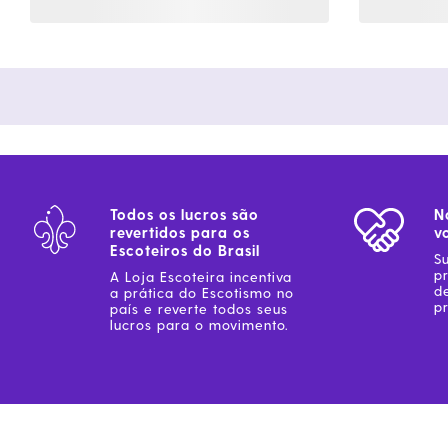
Todos os lucros são
N
revertidos para os
v
Escoteiros do Brasil
S
p
A Loja Escoteira incentiva
d
a prática do Escotismo no
pr
país e reverte todos seus
lucros para o movimento.