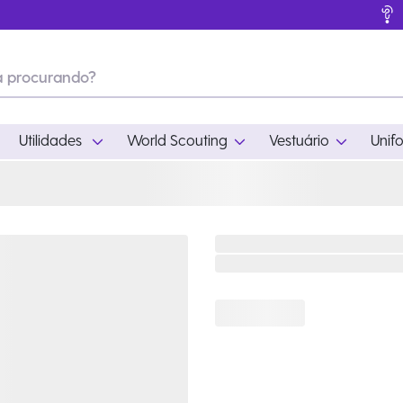
Utilidades
World Scouting
Vestuário
Unif
ades
World Scouting
Vestuário
pamento
Acampamento
Feminino
em
Moda
Masculino
s
Acessórios
Infantil
Outros
Acessórios Escotei
Educativo
Ramo Filhotes