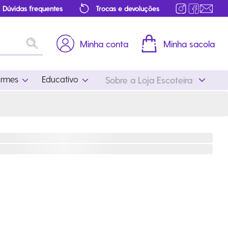
Dúvidas frequentes
Trocas e devoluções
Minha conta
Minha sacola
ormes
Educativo
Sobre a Loja Escoteira
Uniformes
Educativo
Feminino
Distintivos
Masculino
Literatura
Infantil
Programa Educativo
Atualizado
ros
Acessórios Escoteiros
Mapa de Progressão
Certificados
Cordões