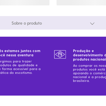
Sobre o produto
ós estamos juntos com
Produção e
ocê nessa aventura
desenvolvimento 
produtos nacionai
urgimos para trazer
rodutos de qualidade e
Ao comprar os nos
e forma acessível para a
produtos você está
ática do escotismo.
apoiando o comérc
nacional e a produ
brasileira.