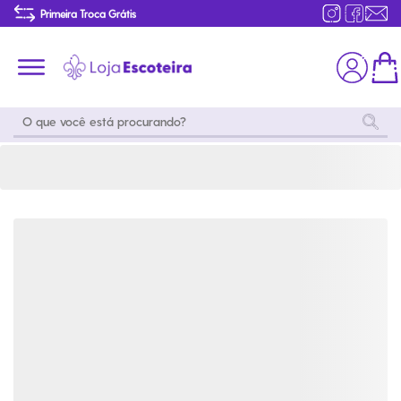
Pin Beagle Scout Acampamento | Loja Escoteira
Primeira Troca Grátis
Produtos de produção Brasileira
Parcelamento das compras
Frete grátis consulte o regulamento
Primeira Troca Grátis
Moda
Coleções
Utilidades
World
Scouting
Feminino
Coleção
Acampamento
Snoopy
Acampame
Acessórios
Viagem
Eventos
Moda
Masculino
Outros
Coleção Scouts
Acessórios
Infantil
Vibes
Outros
Coleção Flor de
Educativo
Lis
Coleção