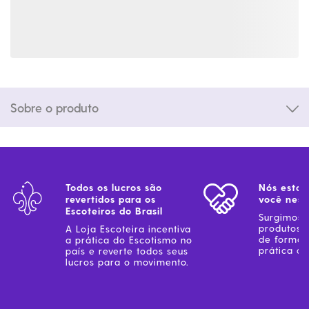
Sobre o produto
Todos os lucros são
Nós estam
revertidos para os
você ness
Escoteiros do Brasil
Surgimos 
produtos 
A Loja Escoteira incentiva
de forma 
a prática do Escotismo no
prática do
país e reverte todos seus
lucros para o movimento.